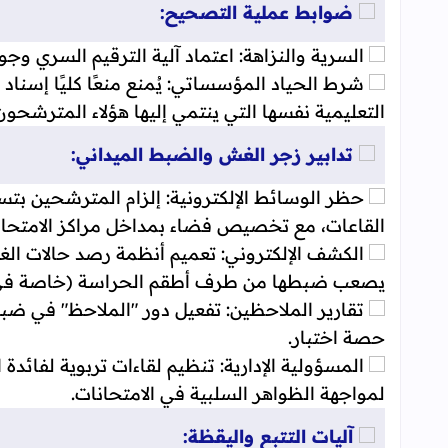
ضوابط عملية التصحيح:
السرية والنزاهة: اعتماد آلية الترقيم السري وج
شرط الحياد المؤسساتي: يُمنع منعًا كليًا إسن
التعليمية نفسها التي ينتمي إليها هؤلاء المترشحون
تدابير زجر الغش والضبط الميداني:
حظر الوسائط الإلكترونية: إلزام المترشحين بتس
القاعات، مع تخصيص فضاء بمداخل مراكز الامتحان 
الكشف الإلكتروني: تعميم أنظمة رصد حالات الغ
يصعب ضبطها من طرف أطقم الحراسة (خاصة في ال
تقارير الملاحظين: تفعيل دور "الملاحظ" في ضب
حصة اختبار.
المسؤولية الإدارية: تنظيم لقاءات تربوية لفائدة ا
لمواجهة الظواهر السلبية في الامتحانات.
آليات التتبع واليقظة: