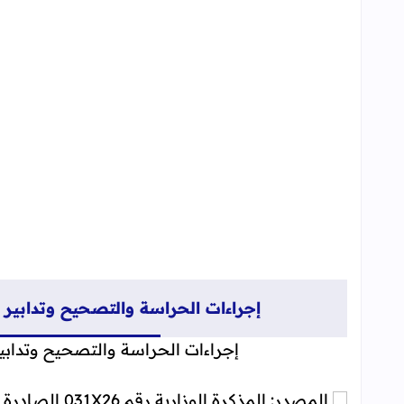
تعيينات الحراسة (توزيع المهام حسب الأسلاك)
ضوابط عملية التصحيح:
تدابير زجر الغش والضبط الميداني:
آليات التتبع واليقظة:
2026
إجراءات الحراسة والتصحيح وتدابير جد
إجراءات الحراسة والتصحيح وتدابير ج
المصدر: المذكرة الوزارية رقم 031X26 الصادرة بتاريخ 31 مارس 2026