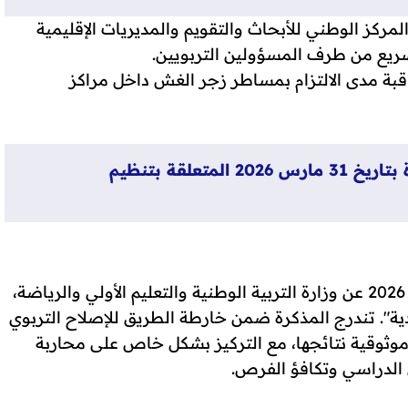
كز الوطني للأبحاث والتقويم والمديريات الإقليمية
لسريع من طرف المسؤولين التربويين.
راقبة مدى الالتزام بمساطر زجر الغش داخل مراكز
ملخص المذكرة الوزارية رقم 031 / 26 الصادرة بتاريخ 31 مارس 2026 المتعلقة بتنظيم
صدرت هذه المذكرة (رقم 03126) بتاريخ 31 مارس 2026 عن وزارة التربية الوطنية والتعليم الأولي والرياضة،
ية". تندرج المذكرة ضمن خارطة الطريق للإصلاح التربوي
نات وموثوقية نتائجها، مع التركيز بشكل خاص على محاربة
 الدراسي وتكافؤ الفرص.