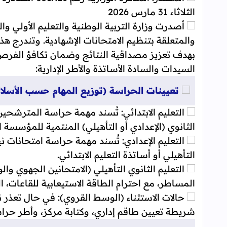
الثلاثاء 31 مارس 2026
بهدف تعزيز مصداقية النتائج وضمان تكافؤ الفرص.
السيدات والسادة الأساتذة والأطر الإدارية:
تعيينات الحراسة (توزيع المهام حسب الأسلا
التعليم الابتدائي: تُسند مهمة حراسة المترشحين 
الثانوي (الإعدادي أو التأهيلي) المنتمية للمؤسسة 
التعليم الإعدادي: تُسند مهمة حراسة امتحانات ني
التأهيلي أو أساتذة التعليم الابتدائي.
التعليم الثانوي التأهيلي (الامتحانين الجهوي والو
المساطر، مع احترام الطاقة الاستيعابية للقاعات، المحددة في 20 مترشحًا كح
حالات الاستثناء (الوسط القروي): في حال تعذر 
شريطة تعيين طاقم إداري، وكتابة مركز، وأطر حر