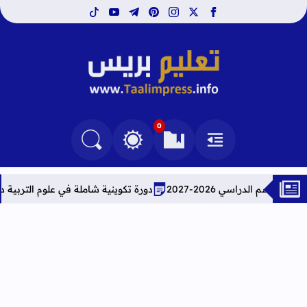
tiktok
youtube
telegram
pinterest
instagram
facebook
x
تعليم بريس TaalimPress
0
القائمة
العلامات المرجعية
البحث في المدونة
التغيير بين الوضع النهاري والداكن
2-2027
دورة تكوينية شاملة في علوم التربية دراسة معمقة ل