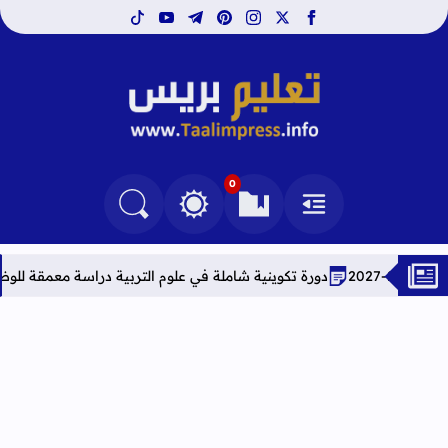
tiktok
youtube
telegram
pinterest
instagram
facebook
x
تعليم بريس TaalimPress
0
القائمة
العلامات المرجعية
البحث في المدونة
التغيير بين الوضع النهاري والداكن
دورة تكوينية شاملة في علوم التربية دراسة معمقة للوضعيات المهنية وفق