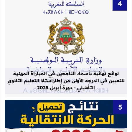
قراءة المزيد عن لوائح نهائية بأسماء الن
لوائح نهائية بأسماء الناجحين في المباراة المهنية
للتعيين في الدرجة الأولى من إطارأستاذ التعليم الثانوي
التأهيلي - دورة أبريل 2025