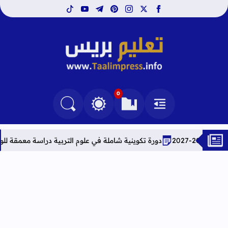
tiktok
youtube
telegram
pinterest
instagram
facebook
x
تعليم بريس TaalimPress
0
القائمة
العلامات المرجعية
البحث في المدونة
التغيير بين الوضع النهاري والداكن
دورة تكوينية شاملة في علوم التربية دراسة معمقة للوضعيات المهنية 