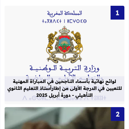
قراءة المزيد عن لوائح نهائية بأسماء الن
لوائح نهائية بأسماء الناجحين في المباراة المهنية
للتعيين في الدرجة الأولى من إطارأستاذ التعليم الثانوي
التأهيلي - دورة أبريل 2025