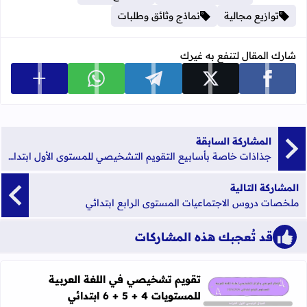
توازيع مجالية
نماذج وثائق وطلبات
شارك المقال لتنفع به غيرك
عرض المزي
شارك على facebook
شارك على x
شارك على telegram
شارك على whatsapp
المشاركة السابقة
جذاذات خاصة بأسابيع التقويم التشخيصي للمستوى الأول ابتدائي
المشاركة التالية
ملخصات دروس الاجتماعيات المستوى الرابع ابتدائي
قد تُعجبك هذه المشاركات
تقويم تشخيصي في اللغة العربية
للمستويات 4 + 5 + 6 ابتدائي