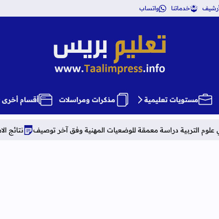
أرشيف
خدماتنا
واتساب
تعليم بريس TaalimPress
مستويات تعليمية
مذكرات ومراسلات
أقسام أخرى
 معمقة للوضعيات المهنية وفق آخر توصيف
نتائج الامتحان المهني برسم 2025