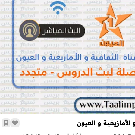
بث الدروس المصورة على قناة الثقافية و الأمازيغية و العيون
الأمازيغية و العيون
زر الإع
أضف 