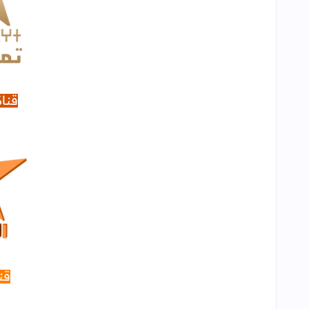
قناة
قن