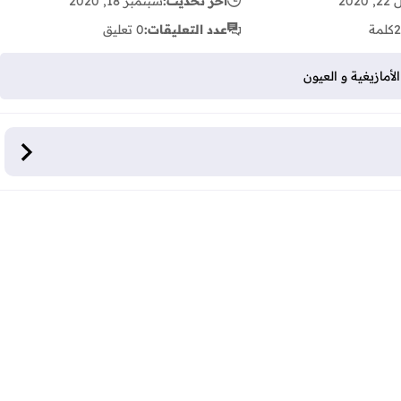
 2020
آخر تحديث:
سبتمبر 18, 2020
2
كلمة
عدد التعليقات:
0 تعليق
أمازيغية و العيون
ة و العيون
ث دروس التلفزة المدرسية