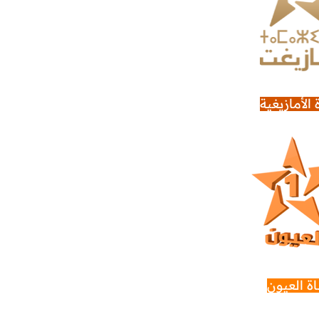
 الأمازيغية
اة العيون