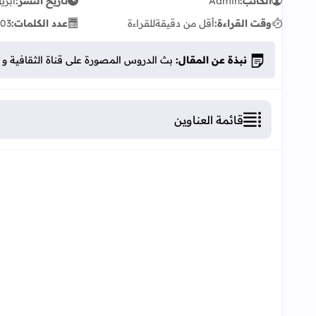
الكاتب:
Admin
تاريخ النشر:
أبريل 22,
وقت القراءة:
أقل من دقيقة
للقراءة
عدد الكلمات:
03
نبذة عن المقال:
بث الدروس المصورة على قناة الثقافية و ال
قائمة العناوين
بث الدروس المصورة على قناة الثقافية و الأمازيغي
تردد القنوات على القمر نايل سات:
روابط لمشاهدة البث المباشر:
روابط للإطلاع على البرمجة اليومية العامة لب