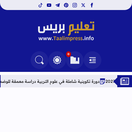
tiktok
youtube
telegram
pinterest
instagram
facebook
x
تعليم بريس TaalimPress
0
القائمة
العلامات المرجعية
البحث في المدونة
التغيير بين الوضع النهاري والداكن
 تكوينية شاملة في علوم التربية دراسة معمقة للوضعيات المهنية وفق آخر