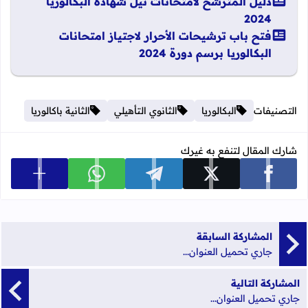
دليل المترشح لامتحانات نيل شهادة البكالوريا
2024
فتح باب ترشيحات الأحرار لاجتياز امتحانات
البكالوريا برسم دورة 2024
التصنيفات
البكالوريا
الثانوي التأهيلي
الثانية باكالوريا
شارك المقال لتنفع به غيرك
عرض المزي
شارك على facebook
شارك على x
شارك على telegram
شارك على whatsapp
المشاركة السابقة
جاري تحميل العنوان...
المشاركة التالية
جاري تحميل العنوان...