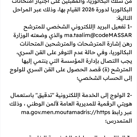
من سلك البكالوريا، والمقبلين على اجتياز امتحانات
البكالوريا لدورة 2026 القيام بها، وذلك عبر المراحل
التالية:
-1 تفعيل البريد اإللكتروني الشخصي للمترشح
ma.taalim@codeMASSAR والذي وضعته الوزارة
رهن إشارة المترشحات والمترشحين المتحانات
البكالوريا، وفي حالة عدم التوفر على القن السري،
يجب االتصال بإدارة المؤسسة التي ينتمي إليها
المترشح (ة) قصد الحصول على القن السري للولوج
إلى الحساب الشخصي؛
-2 الولوج إلى الخدمة اإللكترونية "تدقيق" باستعمال
هويتي الرقمية للمديرية العامة لألمن الوطني ، وذلك
عبر رابط ma.gov.men.moutamadris://https
المتمدرس؛