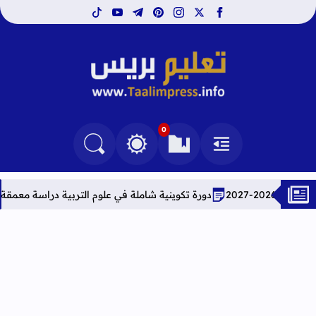
tiktok
youtube
telegram
pinterest
instagram
facebook
x
تعليم بريس TaalimPress
0
القائمة
العلامات المرجعية
البحث في المدونة
التغيير بين الوضع النهاري والداكن
دورة تكوينية شاملة في علوم التربية دراسة معمقة للوضعيات المه