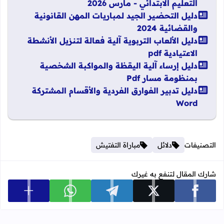
التعليم الابتدائي - مارس 2026
دليل التحضير الجيد لمباريات المهن القانونية
والقضائية 2024
دليل الألعاب التربوية آلية فعالة لتنزيل الأنشطة
الاعتيادية pdf
دليل إرساء آلية اليقظة والمواكبة الشخصية
بمنظومة مسار Pdf
دليل تدبير الفوارق الفردية والأقسام المشتركة
Word
التصنيفات
دلائل
مباراة التفتيش
شارك المقال لتنفع به غيرك
عرض المزي
شارك على facebook
شارك على x
شارك على telegram
شارك على whatsapp