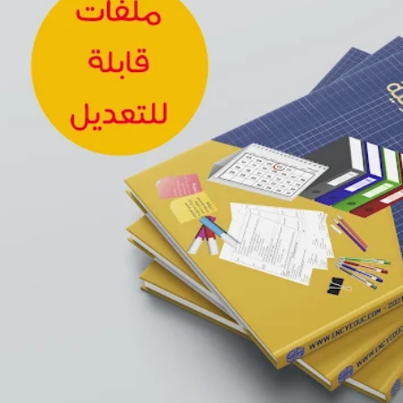
عدة الدخول المدرسي 2023/2024 النسخة العربية بصيغتين [PDF] و [DOCX]