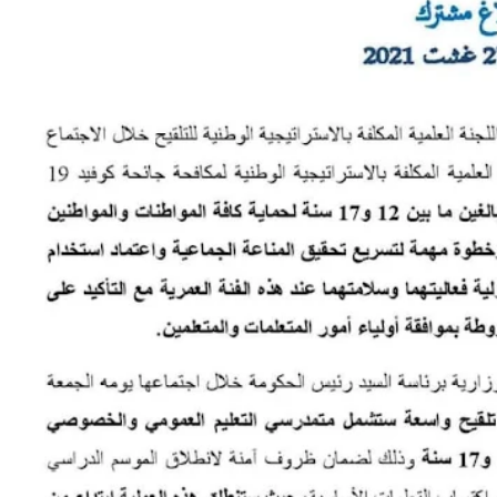
بلاغ بخصوص عملية تلقيح متمدرسي التعليم العمومي والخصوصي ومدارس البعث