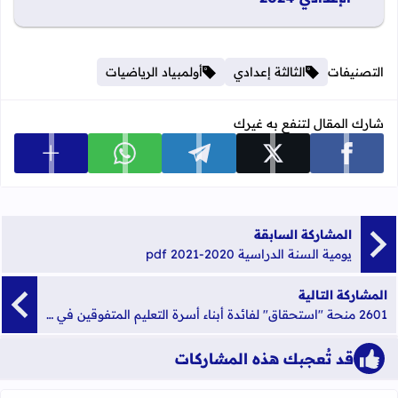
التصنيفات
الثالثة إعدادي
أولمبياد الرياضيات
شارك المقال لتنفع به غيرك
عرض المزي
شارك على facebook
شارك على x
شارك على telegram
شارك على whatsapp
المشاركة السابقة
يومية السنة الدراسية 2020-2021 pdf
المشاركة التالية
2601 منحة "استحقاق" لفائدة أبناء أسرة التعليم المتفوقين في امتحانات الباكالوريا برسم سنة 2019/2020
قد تُعجبك هذه المشاركات