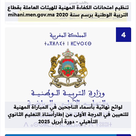
تنظيم امتحانات الكفاءة المهنية للهيئات العاملة بقطاع
التربية الوطنية برسم سنة 2020 mihani.men.gov.ma
قراءة المزيد عن لوائح نهائية بأسماء الن
لوائح نهائية بأسماء الناجحين في المباراة المهنية
للتعيين في الدرجة الأولى من إطارأستاذ التعليم الثانوي
التأهيلي - دورة أبريل 2025