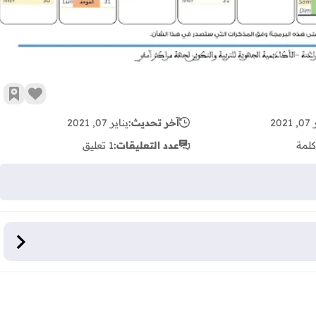
زر الإع
أضف 
202
آخر تحديث:
يناير 07, 2021
كلمة
عدد التعليقات:
1 تعليق