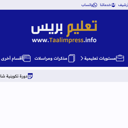
أرشيف
خدماتنا
واتساب
تعليم بريس TaalimPress
مستويات تعليمية
مذكرات ومراسلات
أقسام أخرى
دورة تكوينية شاملة في علوم التربي