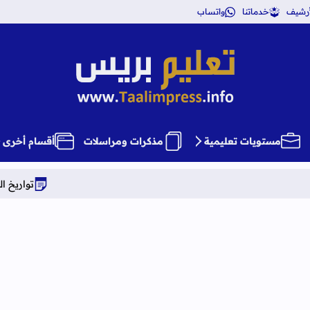
أرشيف
خدماتنا
واتساب
تعليم بريس TaalimPress
مستويات تعليمية
مذكرات ومراسلات
أقسام أخرى
تواريخ الدخول المدرسي برسم ال