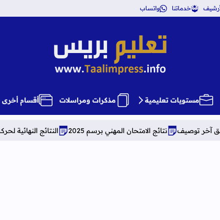
أرشيف
خدماتنا
واتساب
تعليم بريس TaalimPress
مستويات تعليمية
مذكرات ومراسلات
أقسام أخرى
نتائج الامتحان المهني برسم 2025
النتائج النهائية لحركة إسناد منصب مدي