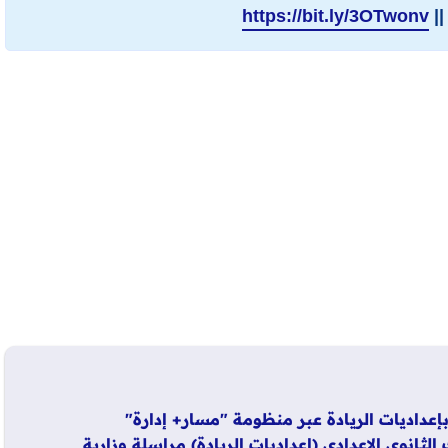
||
https://bit.ly/3OTwonv
بإعداديات الريادة عبر منظومة "مسار+ إدارة"
لثانوي الإعدادي (إعداديات الريادة) مراسلة وزارية