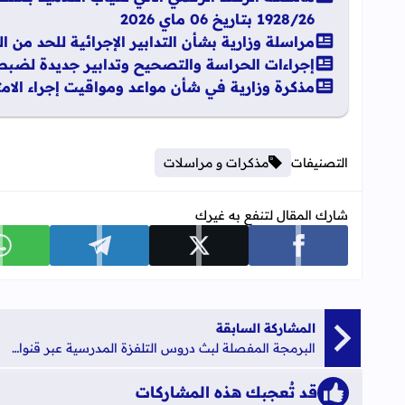
1928/26 بتاريخ 06 ماي 2026
مراسلة وزارية بشأن التدابير الإجرائية للحد من الهد
إجراءات الحراسة والتصحيح وتدابير جديدة لضبط الا
مذكرة وزارية في شأن مواعد ومواقيت إجراء الامتحانات
التصنيفات
مذكرات و مراسلات
شارك المقال لتنفع به غيرك
شارك على facebook
شارك على x
شارك على telegram
ش
المشاركة السابقة
البرمجة المفصلة لبث دروس التلفزة المدرسية عبر قنوات الثقافية و الامازيغية و العيون ليوم الاربعاء 06 ماي 2020
قد تُعجبك هذه المشاركات