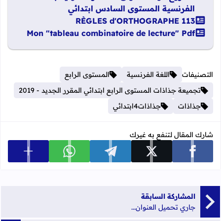
الفرنسية المستوى السادس ابتدائي
113 RÈGLES d'ORTHOGRAPHE
Mon "tableau combinatoire de lecture" Pdf
التصنيفات
اللغة الفرنسية
المستوى الرابع
تجميعة جذاذات المستوى الرابع ابتدائي المقرر الجديد - 2019
جذاذات
جذاذات4ابتدائي
شارك المقال لتنفع به غيرك
عرض المزي
شارك على facebook
شارك على x
شارك على telegram
شارك على whatsapp
المشاركة السابقة
جاري تحميل العنوان...