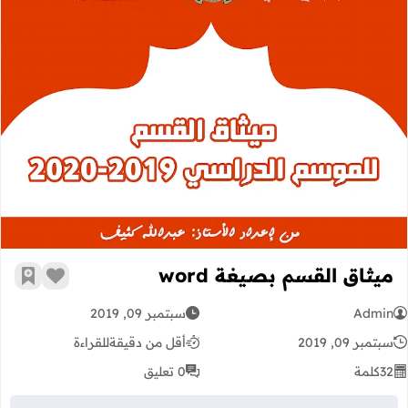
ميثاق القسم بصيغة word
ميثاق القسم بصيغة word
زر الإعج
أضف إ
Admin
سبتمبر 09, 2019
سبتمبر 09, 2019
أقل من دقيقة
للقراءة
32
كلمة
0 تعليق