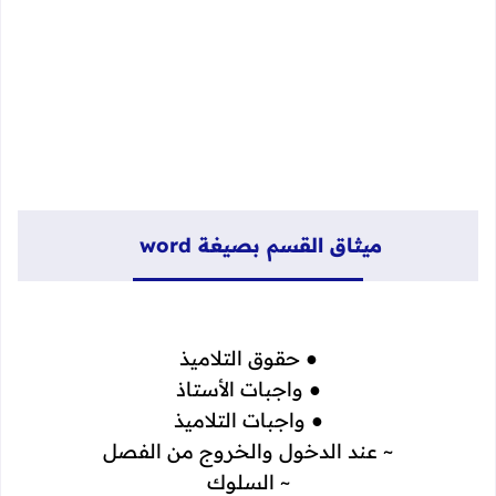
ميثاق القسم بصيغة word
● حقوق التلاميذ
● واجبات الأستاذ
● واجبات التلاميذ
~ عند الدخول والخروج من الفصل
~ السلوك