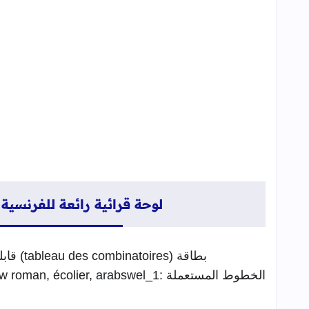
لوحة قرائية رائعة للفرنسية - leau des combinatoires
بطاقة (tableau des combinatoires) قابلة للتعديل ببرنامج الباورباونت بأبعاد 1m40/1m10.
الخطوط المستعملة :Times new roman, écolier, arabswel_1.