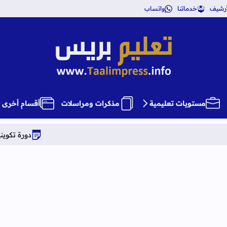
أرشيف
خدماتنا
واتساب
تعليم بريس TaalimPress
مستويات تعليمية
مذكرات ومراسلات
أقسام أخرى
دورة تكوينية شاملة في علوم 