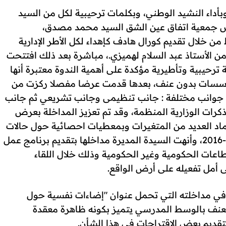
وبأداء النشيد الوطني، وبكلمات ترحيبية لكل من السيد
يس جمعية اتفاق عين الشق السيد محمد مصدق،
من خلال تقديم كورال هادف كإهداء لكل الأطر الإدارية
ر من الأستاذ عبد السلام لهميزي.، مباشرة بعد ذلك افتتحت
مة ترحيبية وتأطيرية مؤكدة على أهمية الندوة معتبرة أنها
 مؤسسات بدون عنف، بعدها قدمت عرضا مفصلا ركزت من
 جوانب مختلفة : جانب تنظيمى وجانب تشريعي ثم جانب
ات الوزارية المنظمة، وقد تم تعزيز المداخلة بعرض
ماد العديد من المتغيرات وبمعطيات احصائية حول حالات
وأنواع العنف بالمديرية خلال السنة الدراسية 2017-2016، وأنهت السيدة المديرة مداخلها بتقديم برنامج عمل
عات الحكومية وغير الحكومية وذلك خلال اللقاء
 أمل تفعيله على أرض الواقع.
 في مداخلته التي تحمل عنوان "إضاءات نفسية حول
العنف بالوسط المدرسي يتميز بكونه ظاهرة معقدة
تقديم بعض الاقتراحات في هذا الشأن.