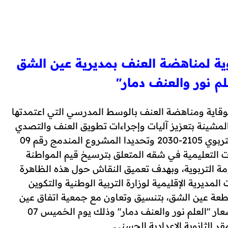
وية لمناهضة العنف بمديرية عين الشق
م نور والعنف دمار"
لوقاية ومناهضة العنف بالوسط المدرسي التي اعتمدتها
المشينة بتعزيز آليات وإجراءات تطويق العنف والتصدي
له، وتفعيلا لمشاريع الرؤية الاستراتيجية للإصلاح التربوي 2105-2030 وتحديدا المشروع المندمج رقم 09
ات التعليمية في شقه المتعلق بترسيخ قيم المواطنة
ة التربوية، وبهدف تعميق النقاش حول هذه الظاهرة
مديرية الإقليمية لوزارة التربية الوطنية والتكوين
اطعة عين الشق، بتنسيق وتعاون مع جمعية اتفاق عين
الشق، ندوة علمية وتربوية لمناهضة العنف تحت شعار "العلم نور والعنف دمار" وذلك يوم الخميس 07