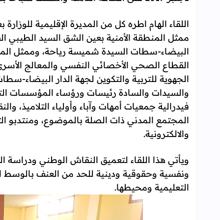
اللقاء الهام اطره كل من المديرة الإقليمية للوزار
ممثل المنطقة الأمنية بعين الشق السيد الطيبي ال
البيضاء-سطات السيدة شميسة رياحة، وممثل الم
القطاع الصحي الأخصائي النفسي والمعالج الأسري
الجهوية للتربية والتكوين لجهة الدار البيضاء-سطا
والسيدات والسادة رئيسات ورؤساء المؤسسات التع
فيدرالية جمعيات أمهات وآباء وأولياء التلاميذ، وال
المجتمع المدني ذات الصلة بالموضوع، ومنتدبو التل
والالكترونية.
ويأتي هذا اللقاء لتعميق النقاش الوطني ودراسة ال
ونفسية وحقوقية ودينية للحد من العنف بالوسط
التعليمية ومحيطها.