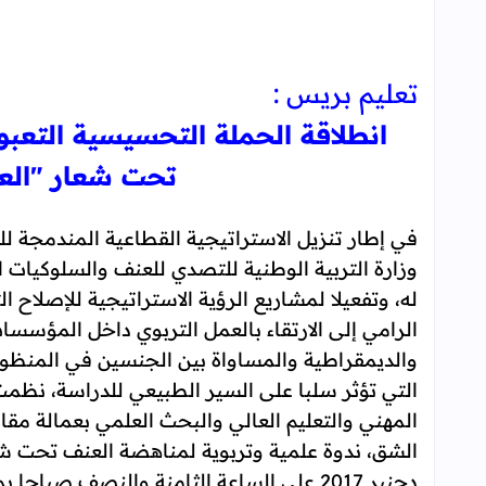
تعليم بريس :
انطلاقة الحملة التحسيسية التعب
تحت شعار "العل
في إطار تنزيل الاستراتيجية القطاعية المندمجة ل
وزارة التربية الوطنية للتصدي للعنف والسلوكيات 
الرامي إلى الارتقاء بالعمل التربوي داخل المؤسس
والديمقراطية والمساواة بين الجنسين في المنظوم
التي تؤثر سلبا على السير الطبيعي للدراسة، نظمت ال
المهني والتعليم العالي والبحث العلمي بعمالة مق
دجنبر 2017 على الساعة الثامنة والنصف صباحا بمقر الثانوية الإعدادية الحسنى.