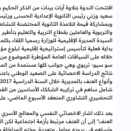
افتتحت الندوة بتلاوة آيات بينات من الذكر الحكيم 
سعيد وزني رئيس الثانوية الإعدادية الحسنى ورئ
وبمشاركة قيمة لتلامذة الثانوية المحتضنة للنشاط 
والتربوية والعاملين بقطاع التربية والتعليم بتأطي
السيدة المديرة الإقليمية للوزارة رسميا اللقاء بكل
بداية فعلية لتأسيس إستراتيجية إقليمية لبلوغ
خلاله على السياقات العامة المؤطرة للموضوع من
سو سيو- تربوي وهي جوانب كلها مستمدة من المذكر
نتائج الدراسة الاحصائية على الصعيد الوطني باعت
شامل ساهم في تركيبه الشككاء الأساسين من القطا
التحضيري التشاوري المنعقد الأسبوع الماضي، على
بعد ذلك اشار الاخصائي النفسي والمعالج الأسري
العنف" إلى أن العنف مرتبط بأزمة اجتماعية لكن 
وتساهم في بروزه عوامل متعددة. وختم المداخلة ب