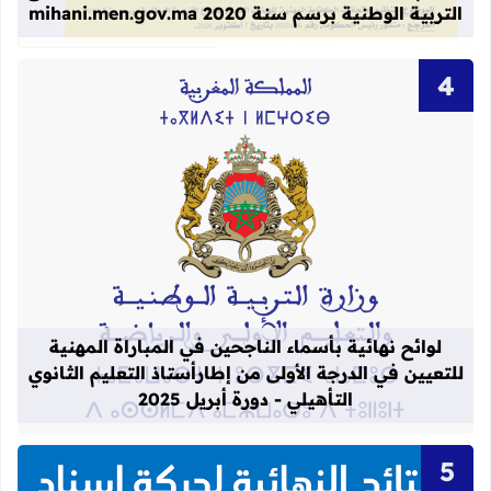
التربية الوطنية برسم سنة 2020 mihani.men.gov.ma
قراءة المزيد عن لوائح نهائية بأسماء الن
لوائح نهائية بأسماء الناجحين في المباراة المهنية
للتعيين في الدرجة الأولى من إطارأستاذ التعليم الثانوي
التأهيلي - دورة أبريل 2025