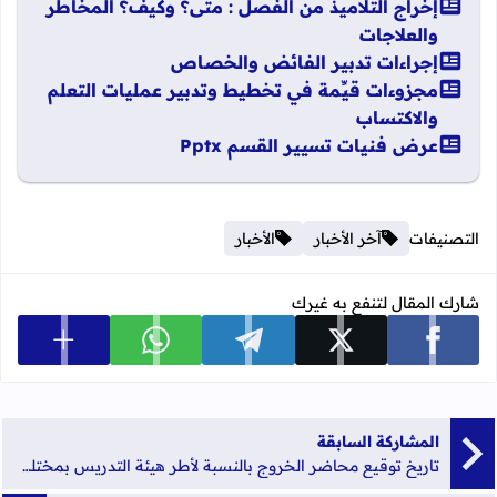
إخراج التلاميذ من الفصل : متى؟ وكيف؟ المخاطر
والعلاجات
إجراءات تدبير الفائض والخصاص
مجزوءات قيِّمة في تخطيط وتدبير عمليات التعلم
والاكتساب
عرض فنيات تسيير القسم Pptx
التصنيفات
آخر الأخبار
الأخبار
شارك المقال لتنفع به غيرك
عرض المزي
شارك على facebook
شارك على x
شارك على telegram
شارك على whatsapp
المشاركة السابقة
تاريخ توقيع محاضر الخروج بالنسبة لأطر هيئة التدريس بمختلف الأسلاك التعليمية