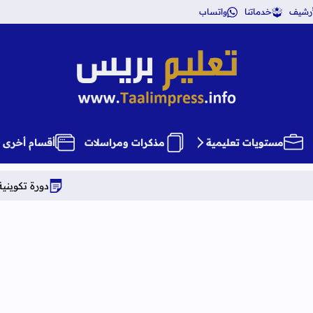
أرشيف
خدماتنا
واتساب
تعليم بريس TaalimPress
مستويات تعليمية
مذكرات ومراسلات
أقسام أخرى
دورة تكوينية شاملة في علوم 