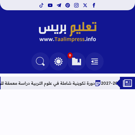
tiktok
youtube
telegram
pinterest
instagram
facebook
x
تعليم بريس TaalimPress
0
القائمة
العلامات المرجعية
البحث في المدونة
التغيير بين الوضع النهاري والداكن
دورة تكوينية شاملة في علوم التربية دراسة معمقة للوضعيات المهنية وف