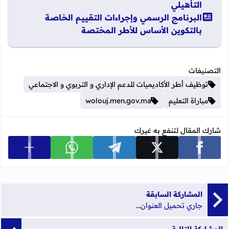
التأهيلي
البرنامج الرسمي وإجراءات التقييم الخاصة
بالتكوين الأساس للأطر المختصة
التصنيفات
توظيف أطر الأكاديميات للدعم الإداري و التربوي و الاجتماعي
مباراة التعليم
wolouj.men.gov.ma
شارك المقال لتنفع به غيرك
عرض المزي
شارك على facebook
شارك على x
شارك على telegram
شارك على whatsapp
المشاركة السابقة
جاري تحميل العنوان...