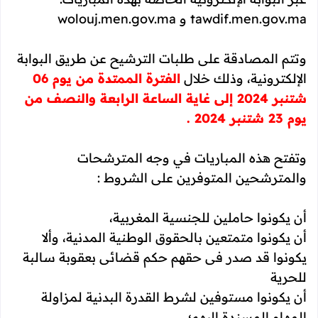
tawdif.men.gov.ma و wolouj.men.gov.ma
وتتم المصادقة على طلبات الترشيح عن طريق البوابة
الإلكترونية، وذلك خلال
الفترة الممتدة من يوم 06
شتنبر 2024 إلى غاية الساعة الرابعة والنصف من
يوم 23 شتنبر 2024 .
وتفتح هذه المباريات في وجه المترشحات
والمترشحين المتوفرين على الشروط :
أن يكونوا حاملين للجنسية المغربية،
أن يكونوا متمتعين بالحقوق الوطنية المدنية، وألا
يكونوا قد صدر فى حقهم حكم قضائى بعقوبة سالبة
للحرية
أن يكونوا مستوفين لشرط القدرة البدنية لمزاولة
المهام المسندة إليهم؛