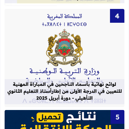
قراءة المزيد عن لوائح نهائية بأسماء الن
لوائح نهائية بأسماء الناجحين في المباراة المهنية
للتعيين في الدرجة الأولى من إطارأستاذ التعليم الثانوي
التأهيلي - دورة أبريل 2025