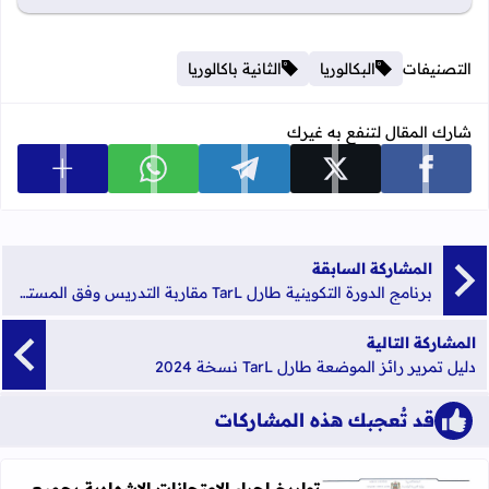
التصنيفات
البكالوريا
الثانية باكالوريا
شارك المقال لتنفع به غيرك
عرض المزي
شارك على facebook
شارك على x
شارك على telegram
شارك على whatsapp
المشاركة السابقة
برنامج الدورة التكوينية طارل TarL مقاربة التدريس وفق المستوى المناسب 2024
المشاركة التالية
دليل تمرير رائز الموضعة طارل TarL نسخة 2024
قد تُعجبك هذه المشاركات
تواريخ اجراء الإمتحانات الإشهادية بجميع