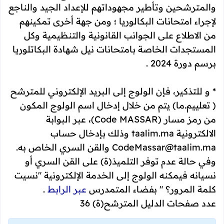
والمترشحين وتأطير مجهوداتهم للإعداد الجيد والناجع
لإجراء امتحانات البكالوريا ؛ ومن جهة أخرى تمكينهم
من الاطلاع على الجوانب القانونية والتنظيمية وكل
المستجدات الخاصة بامتحانات نيل شهادة البكاتلوريا
برسم دورة 2024 .
* و للتذكير، فإن الولوج إلى البريد الإلكتروني للمترشح
( تعلييم.ما) يتم من خلال إدخال اسم الولوج المكون
من رمز مسار (Code MASSAR)، عبر البوابة
الالكترونية taalim.ma وذلك بإدخال حساب
CodeMassar@taalim.ma والقن السري الخاص به.
وفي حالة عدم توفر التلميذ(ة) على القن السري أو
نسيانه فيمكنه الولوج إلى الخدمة الإلكترونية "نسيت
كلمة المرور؟ " بفضاء المتمدرس
عبر الرابط
.​
عدد صفحات الدليل المترشح(ة) 36