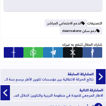
التصنيفات
الدعم الاجتماعي المباشر
دعم سكن daamsakane
شارك المقال لتنفع به غيرك
عرض المزي
شارك على facebook
شارك على x
شارك على telegram
شارك على whatsapp
المشاركة السابقة
نتائج الحركة الانتقالية بين مؤسسات تكوين الأطر برسم سنة 2023
المشاركة التالية
الاطار المرجعي للجودة في منظومة التربية والتكوين: الدلائل المرجعية لمعايير الجودة