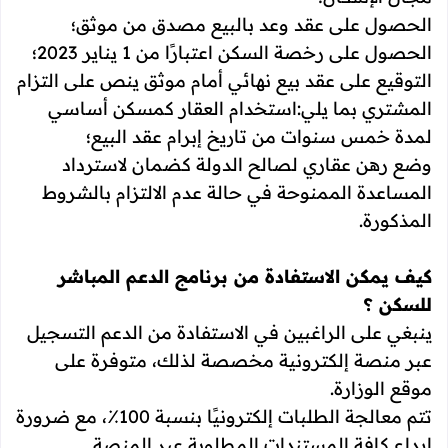
الحصول على عقد وعد بالبيع مصدق من موثق؛
الحصول على رخصة السكن اعتبارًا من 1 يناير 2023؛
التوقيع على عقد بيع نهائي أمام موثق ينص على التزام
المشتري بما يلي:استخدام العقار كمسكن أساسي
لمدة خمس سنوات من تاريخ إبرام عقد البيع؛
وضع رهن عقاري لصالح الدولة كضمان لاسترداد
المساعدة الممنوحة في حالة عدم الالتزام بالشروط
المذكورة.
كيف يمكن الاستفادة من برنامج الدعم المباشر
للسكن ؟
ينبغي على الراغبين في الاستفادة من الدعم التسجيل
عبر منصة إلكترونية مخصصة لذلك، متوفرة على
موقع الوزارة.
تتم معالجة الطلبات إلكترونيًا بنسبة 100٪، مع ضرورة
إيداع كافة المستندات المطلوبة عبر المنصة.