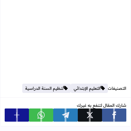
التصنيفات
التعليم الإبتدائي
تنظيم السنة الدراسية
شارك المقال لتنفع به غيرك
عرض المزي
شارك على facebook
شارك على x
شارك على telegram
شارك على whatsapp