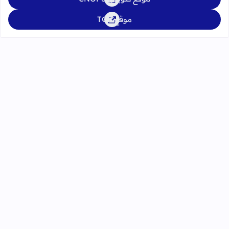
موقع TGR