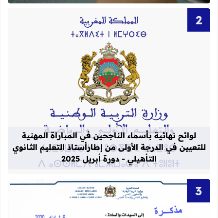
قراءة المزيد عن لوائح نهائية بأسماء الن
لوائح نهائية بأسماء الناجحين في المباراة المهنية
للتعيين في الدرجة الأولى من إطارأستاذ التعليم الثانوي
التأهيلي - دورة أبريل 2025