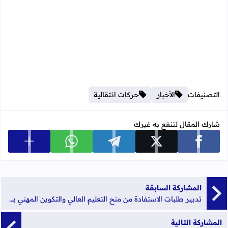
التصنيفات
الأخبار
حركات انتقالية
شارك المقال لتنفع به غيرك
عرض المزي
شارك على facebook
شارك على x
شارك على telegram
شارك على whatsapp
المشاركة السابقة
تدبير طلبات الاستفادة من منح التعليم العالي والتكوين المهني برسم السنة الجامعية 2023-2024
المشاركة التالية