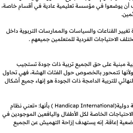
جب أن يوضعوا في مؤسسة تعليمية عادية في أقسام خاصة،
مين.
 تغيير القناعات والسياسات والممارسات التربوية داخل
تلف الاحتياجات الفردية للمتعلمين جميعهم .
دامجة بأنها: «تربية مبنية على حق الجميع تربية ذات جودة تستجيب
 ولأنها تتمحور بالخصوص حول الفئات الهشة، فهي تحاول
هائي للتربية الدامجة ذات الجودة هو إنهاء جميع أشكال
وتعرفها منظمة إعاقة دولية(Handicap International ) بأنها: «تعني نظام
 الاحتياجات الخاصة لكل الأطفال واليافعين الموجودين في
ية إعاقة. إنه يستهدف إزاحة التهميش عن الجميع