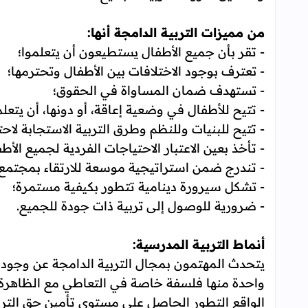
من مميزات التربية الدامجة أنها:
- تقر بأن جميع الأطفال يستطيعون أن يتعلموا؛
- تعترف بوجود الاختلافات بين الأطفال وتحترمها؛
- تستهدف ضمان المساواة في الحقوق؛
- تتيح للأطفال في وضعية إعاقة، أو دونها، أن يتعلم
- تتيح للبنيات وللنظم وطرق التربية الاستجابة لاح
- تأخذ بعين الاعتبار الاحتياجات الفردية لجميع الأط
- تندرج ضمن استراتيجية موسعة للارتقاء بمجتمع 
- تشكل سيرورة دينامية تتطور بكيفية مستمرة؛
- ضرورية للوصول إلى تربية ذات جودة للجميع.
أنماط التربية المدرسية:
يتحدث المهتمون بمجال التربية الدامجة عن وجود أر
واحدة منها فلسفة خاصة في التعاطي مع الظاهرة ا
الواقع التطور الحاصل على مستوى تأمين حق التربية