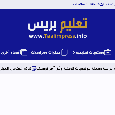
أرشيف
خدماتنا
واتساب
تعليم بريس TaalimPress
مستويات تعليمية
مذكرات ومراسلات
أقسام أخرى
مهنية وفق آخر توصيف
نتائج الامتحان المهني برسم 2025
النتائج النها