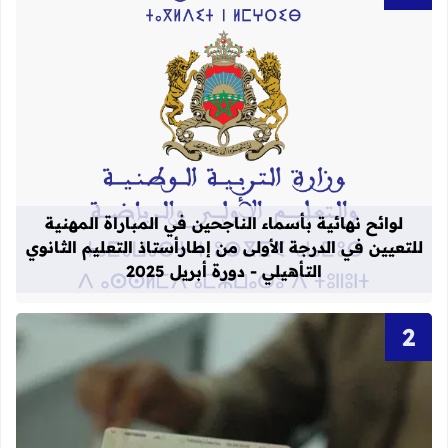
قراءة المزيد عن لوائح نهائية بأسماء الن
لوائح نهائية بأسماء الناجحين في المباراة المهنية
للتعيين في الدرجة الأولى من إطارأستاذ التعليم الثانوي
التأهيلي - دورة أبريل 2025