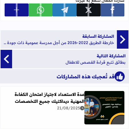
شارك المقال لتنفع به غيرك
عرض المزي
شارك على facebook
شارك على x
شارك على telegram
شارك على whatsapp
المشاركة السابقة
خارطة الطريق 2022-2026 من أجل مدرسة عمومية ذات جودة للجميع
المشاركة التالية
بطائق تتبع قراءة القصص للاطفال
قد تُعجبك هذه المشاركات
عدة الاستعداد لاجتياز امتحان الكفاءة
المهنية ديداكتيك جميع التخصصات
21/08/2025
اقرأ المزيد عن عدة الاستعداد لاجتياز امتحان الكفاءة المهني