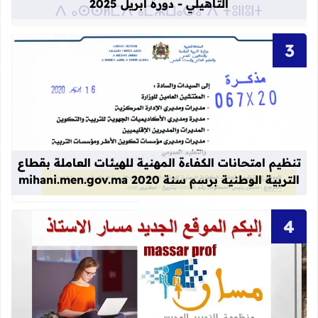
التأهيلي - دورة أبريل 2025
قراءة المزيد عن تنظيم امتحانات الكفاءة المهنية
تنظيم امتحانات الكفاءة المهنية للهيئات العاملة بقطاع
التربية الوطنية برسم سنة 2020 mihani.men.gov.ma
قراءة المزيد عن idprovider men gov ma massar men gov ma العنوان الجديد لموقع مسار