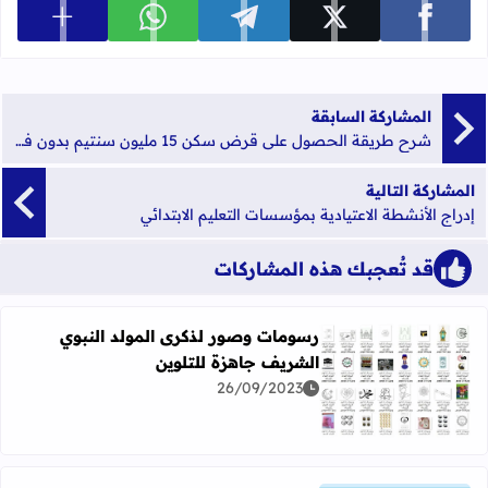
عرض المزي
شارك على facebook
شارك على x
شارك على telegram
شارك على whatsapp
المشاركة السابقة
شرح طريقة الحصول على قرض سكن 15 مليون سنتيم بدون فائدة عن طريق مؤسسة محمد السادس
المشاركة التالية
إدراج الأنشطة الاعتيادية بمؤسسات التعليم الابتدائي
قد تُعجبك هذه المشاركات
رسومات وصور لذكرى المولد النبوي
الشريف جاهزة للتلوين
26/09/2023
اقرأ المزيد عن رسومات وصور لذكرى المولد النبوي الشريف جا