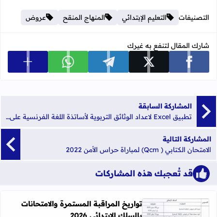
التصنيفات
التعليم الإبتدائي
المنهاج المنقح
عروض
شارك المقال لتنفع به غيرك
عرض المزي
شارك على facebook
شارك على x
شارك على telegram
شارك على whatsapp
المشاركة السابقة
تطبيق Excel لاعداد الوثائق التربوية لأساتذة اللغة الفرنسية على صيغة وورد بطريقة أوتوماتيكية لجميع مستويات التعليم الابتدائي
المشاركة التالية
الامتحان الكتابي ( Qcm) لمباراة حراس الأمن 2022
قد تُعجبك هذه المشاركات
تواريخ المراقبة المستمرة والامتحانات
بالسلك الابتدائي 2026