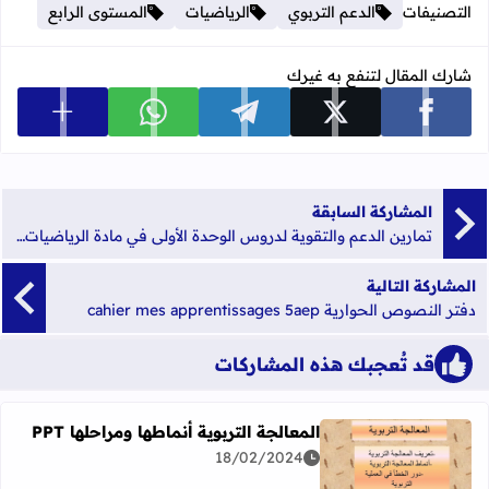
التصنيفات
الدعم التربوي
الرياضيات
المستوى الرابع
شارك المقال لتنفع به غيرك
عرض المزي
شارك على facebook
شارك على x
شارك على telegram
شارك على whatsapp
المشاركة السابقة
تمارين الدعم والتقوية لدروس الوحدة الأولى في مادة الرياضيات واللغة الفرنسية للمستوى 5 و 6 ابتدائي
المشاركة التالية
دفتر النصوص الحوارية cahier mes apprentissages 5aep
قد تُعجبك هذه المشاركات
المعالجة التربوية أنماطها ومراحلها PPT
18/02/2024
اقرأ المزيد عن المعالجة التربوية أنماطها ومراحلها PPT