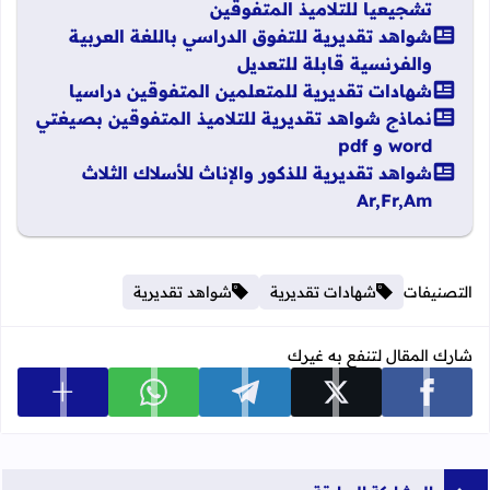
تشجيعيا للتلاميذ المتفوقين
شواهد تقديرية للتفوق الدراسي باللغة العربية
والفرنسية قابلة للتعديل
شهادات تقديرية للمتعلمين المتفوقين دراسيا
نماذج شواهد تقديرية للتلاميذ المتفوقين بصيغتي
word و pdf
شواهد تقديرية للذكور والإناث للأسلاك الثلاث
Ar,Fr,Am
التصنيفات
شهادات تقديرية
شواهد تقديرية
شارك المقال لتنفع به غيرك
عرض المزي
شارك على facebook
شارك على x
شارك على telegram
شارك على whatsapp