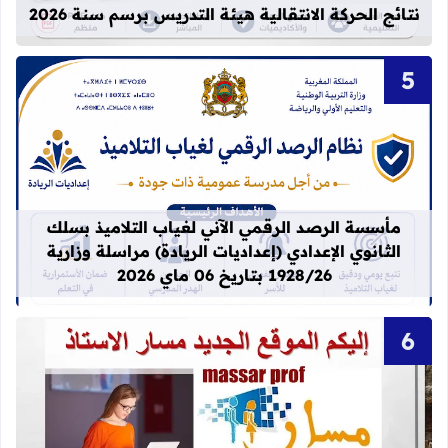
نتائج الحركة الانتقالية هيئة التدريس برسم سنة 2026
قراءة المزيد عن مأسسة الرصد الرقمي الآني لغيا
مأسسة الرصد الرقمي الآني لغياب التلاميذ بسلك
الثانوي الإعدادي (إعداديات الريادة) مراسلة وزارية
1928/26 بتاريخ 06 ماي 2026
قراءة المزيد عن idprovider men gov ma massar men gov ma العنوان الجديد لموقع مسار