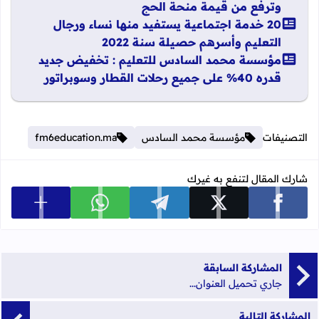
وترفع من قيمة منحة الحج
20 خدمة اجتماعية يستفيد منها نساء ورجال
التعليم وأسرهم حصيلة سنة 2022
مؤسسة محمد السادس للتعليم : تخفيض جديد
قدره 40% على جميع رحلات القطار وسوبراتور
التصنيفات
مؤسسة محمد السادس
fm6education.ma
شارك المقال لتنفع به غيرك
عرض المزي
شارك على facebook
شارك على x
شارك على telegram
شارك على whatsapp
المشاركة السابقة
جاري تحميل العنوان...
المشاركة التالية