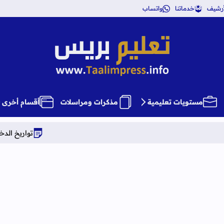
أرشيف
خدماتنا
واتساب
تعليم بريس TaalimPress
مستويات تعليمية
مذكرات ومراسلات
أقسام أخرى
تواريخ الدخول المدرسي برسم الموسم