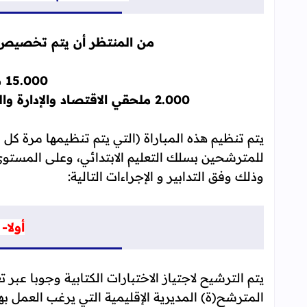
من المنتظر أن يتم تخصيص 17.000 منصب لف
15.000 منصب للأساتذة
2.000
ملحقي الاقتصاد والإدارة وا
للمترشحين بسلك التعليم الابتدائي، وعلى المستوى
وذلك وفق التدابير و الإجراءات التالية:
أولا-
يتم الترشيح لاجتياز الاختبارات الكتابية وجوبا عبر ت
المترشح(ة) المديرية الإقليمية التي يرغب العمل به