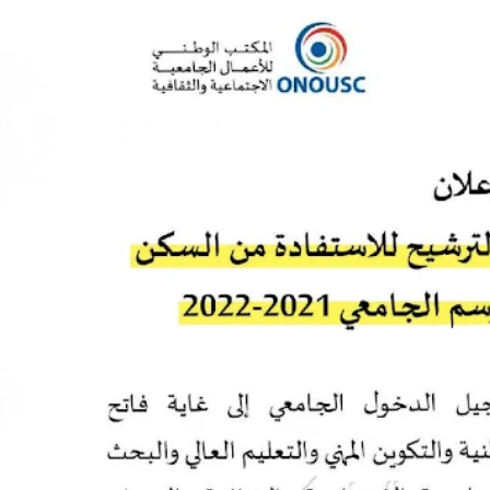
تمديد فترة إيداع طلبات الترشيح للاستفادة من السكن بالأحياء الجامعية برسم