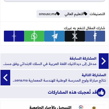
التصنيفات
التعليم العالي
onousc.ma
شارك المقال لتنفع به غيرك
عرض المزي
شارك على facebook
شارك على x
شارك على telegram
شارك على whatsapp
المشاركة السابقة
مدخل إلى ديداكتيك اللغة العربية في السلك الابتدائي وفق مستجدات المنهاج المنقح.pdf
المشاركة التالية
نتائج مباراة ولوج المدرسة الوطنية للهندسة المعمارية Concours ENA Architecture 2021-2022 concoursena.ma
قد تُعجبك هذه المشاركات
التسجيل بالأحياء الجامعية