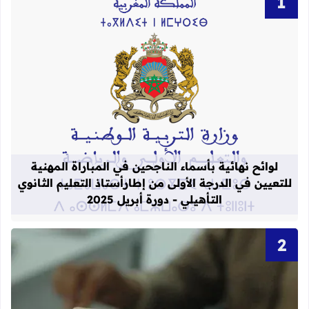
قراءة المزيد عن لوائح نهائية بأسماء الن
لوائح نهائية بأسماء الناجحين في المباراة المهنية
للتعيين في الدرجة الأولى من إطارأستاذ التعليم الثانوي
التأهيلي - دورة أبريل 2025