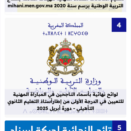
التربية الوطنية برسم سنة 2020 mihani.men.gov.ma
قراءة المزيد عن لوائح نهائية بأسماء الن
لوائح نهائية بأسماء الناجحين في المباراة المهنية
للتعيين في الدرجة الأولى من إطارأستاذ التعليم الثانوي
التأهيلي - دورة أبريل 2025