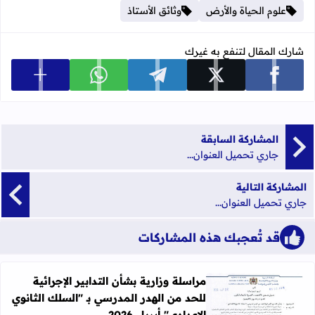
علوم الحياة والأرض
وثائق الأستاذ
شارك المقال لتنفع به غيرك
عرض المزي
شارك على facebook
شارك على x
شارك على telegram
شارك على whatsapp
المشاركة السابقة
جاري تحميل العنوان...
المشاركة التالية
جاري تحميل العنوان...
قد تُعجبك هذه المشاركات
مراسلة وزارية بشأن التدابير الإجرائية
للحد من الهدر المدرسي بـ "السلك الثانوي
اقرأ المزيد عن مراسلة وزارية بشأن التدابير الإجرائية للحد من ال
الإعدادي" أبريل 2026