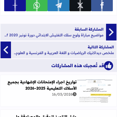
عرض المزي
شارك على facebook
شارك على x
شارك على telegram
شارك على whatsapp
المشاركة السابقة
مواضيع مباراة ولوج سلك التفتيش الابتدائي دورة نونبر 2020 pdf + التصحيح الرسمي
المشاركة التالية
ملخص ديداكتيك الرياضيات و اللغة العربية و الفرنسية و العلوم مع أنشطة تطبيقية بالتعليم الابتدائي
قد تُعجبك هذه المشاركات
تواريخ اجراء الإمتحانات الإشهادية بجميع
الأسلاك التعليمية 2025-2026
اقرأ المزيد عن تواريخ اجراء الإمتحانات الإشهادية بجميع الأسلاك التعل
16/03/2026
دليل التلميذ لتدقيق والمصادقة على