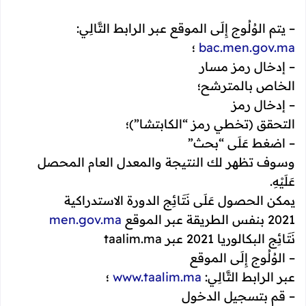
– يتم الوُلُوج إِلَى
الموقع عبر الرابط التَّالِي:
bac.men.gov.ma
؛
– إدخال رمز مسار
الخاص بالمترشح؛
– إدخال رمز
التحقق (تخطي رمز “الكابتشا”)؛
– اضغط عَلَى “بحث”
وسوف تظهر لك النتيجة والمعدل العام المحصل
عَلَيْهِ.
يمكن الحصول عَلَى نَتَائِج الدورة الاستدراكية
2021 بنفس الطريقة عبر الموقع
men.gov.ma
نَتَائِج البكالوريا 2021 عبر taalim.ma
– الوُلُوج إِلَى الموقع
عبر الرابط التَّالِي:
www.taalim.ma
؛
– قم بتسجيل الدخول