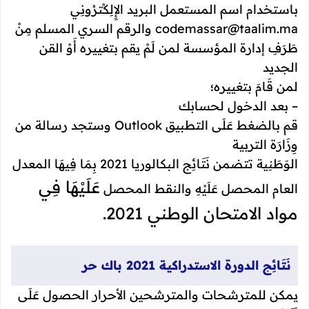
باستخدام اسم المستعمل البريد الإِِلِكْترُونِي
codemassar@taalim.ma والرقم السري المسلم مِنْ
طَرَفِ إدارة المؤسسة لمن لَمْ يقم بتغييره أَوْ القن
الجديد
لمن قَامَ بتغييره؛
– بعد الدخول لحسابك
قم بالضغط عَلَى التطبيق Outlook وستجد رسالة من
وِزَارَة التربية
الوَطَنِية تتضمن نَتَائِج البكالوريا 2021 بِمَا فِيهَا المعدل
عَلَيْهَا فِي
العام المحصل عَلَيْهِ والنقط المحصل
مواد الامتحان الوطني 2021.
نَتَائِج الدورة الاستدراكية 2021 باك حر
يمكن للمترشحات والمترشحين الأحرار الحصول عَلَى