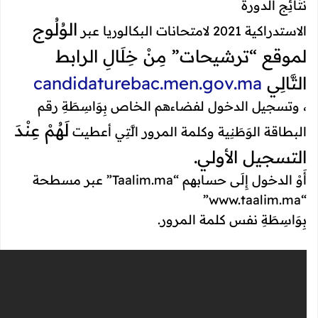
نَتَائِج الدورة
الوُلُوج
الاستدراكية 2021 لامتحانات البكالوريا عبر
لموقع “ترشيحات” مِنْ خِلَالِ الرابط
التَّالِي
candidaturebac.men.gov.ma
، وتسجيل الدخول لفضاءهم الخاص بِوَاسِطَةِ رقم
لَهُمْ عِنْدَ
البطاقة الوَطَنِية وكلمة المرور الَّتِي أعطيت
التسجيل الأولي.
أَوْ الدخول إِلَى حسابهم “Taalim.ma” عبر مسطحة
“www.taalim.ma”
بِوَاسِطَةِ نفس كلمة المرور.