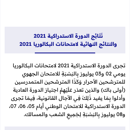
نَتَائِج الدورة الاستدراكية 2021
والنتائج
النهائية لامتحانات البكالوريا 2021
تجرى الدورة الاستدراكية 2021 لامتحانات
البكالوريا
يومي 02 و03 يوليوز بِالنِسْبَةِ للامتحان الجهوي
للمترشحين الأحرار وَكَذَا
المترشحين المتمدرسين
(أولى باك) والذين تعذر عَلَيْهِمْ اجتياز الدورة العادية
وأدلوا
بِمَا يفيد ذَلِكَ فِي الآجال القانونية، فِيمَا تجرى
الدورة الاستدراكية للامتحان الوطني
أيام 05، 06، 07،
و08 يوليوز بِالنِسْبَةِ لِجَمِيعِ الشعب والمسالك.