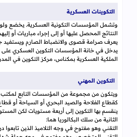
التكوينات العسكرية
وتشمل المؤسسات التكونية العسكرية. يخضع ولوج 
النتائج المحصل عليها أو إلى إجراء مباريات أو إل
يعرف صرامة قصوى والانضباط الصارم ويستفيد جل 
يدخل في خانة المؤسسات التكوين العسكري على سبي
الملكية العسكرية بمكناس، مركز التكوين في الم
التكوين المهني
ويتكون من مجموعة من المؤسسات التابع لمكتب ا
كقطاع الفلاحة والصيد البحري أو السياحة أو قطاع
ينقسم بها التكوين إلى أربعة مستويات لكن المستويي
الثانية من سلك البكالوريا هما:
التقني وهو مفتوح في وجه التلاميذ الذين تابعوا درا
التقني المتخصص وهو مفتوح في وجه حملة شهادة 