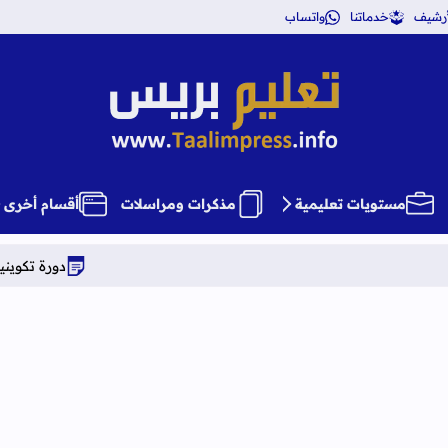
أرشيف
خدماتنا
واتساب
تعليم بريس TaalimPress
مستويات تعليمية
مذكرات ومراسلات
أقسام أخرى
دورة تكوينية شاملة في علوم ا