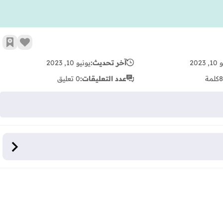
زر الإع
أضف 
2023
آخر تحديث:
يونيو 10, 2023
8
كلمة
عدد التعليقات:
0 تعليق
حدود
فتوح