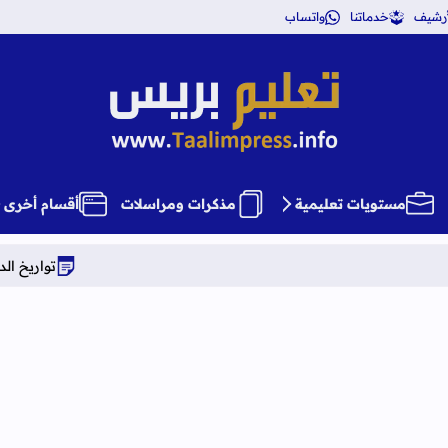
أرشيف
خدماتنا
واتساب
تعليم بريس TaalimPress
مستويات تعليمية
مذكرات ومراسلات
أقسام أخرى
تواريخ الدخول المدرسي برسم المو