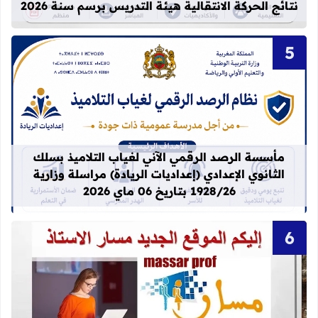
نتائج الحركة الانتقالية هيئة التدريس برسم سنة 2026
قراءة المزيد عن مأسسة الرصد الرقمي الآني لغيا
مأسسة الرصد الرقمي الآني لغياب التلاميذ بسلك
الثانوي الإعدادي (إعداديات الريادة) مراسلة وزارية
1928/26 بتاريخ 06 ماي 2026
قراءة المزيد عن idprovider men gov ma massar men gov ma العنوان الجديد لموقع مسار