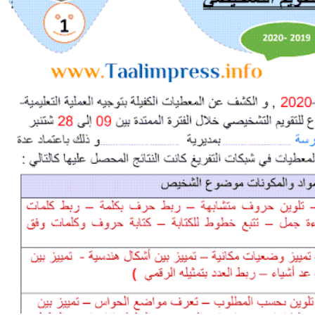
تقرير التقويم التشخيصي للمستوى الأول ابتدائي