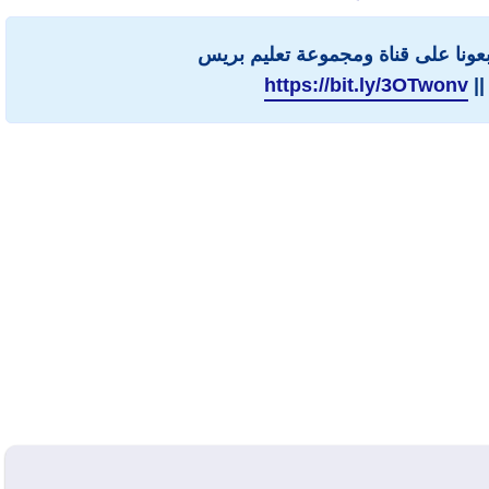
ابعونا على قناة ومجموعة تعليم بريس
||
https://bit.ly/3OTwonv