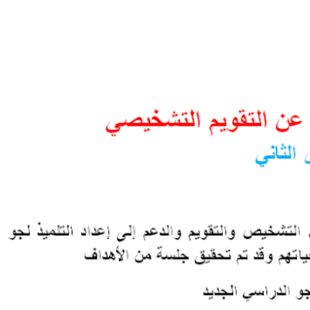
تقرير التقويم التشخيصي المستوى الثاني ابتدائي قابل للتعديل word