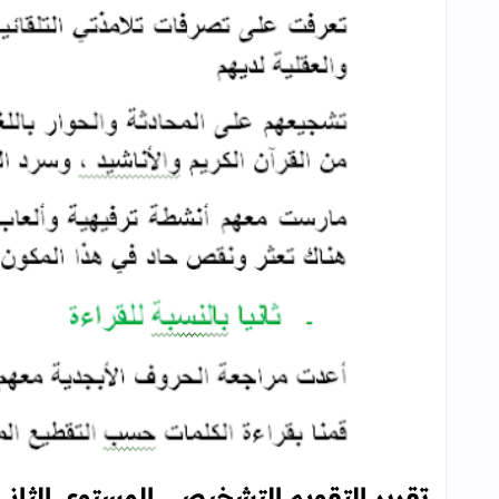
تقرير التقويم التشخيصي المستوى الثاني ابت