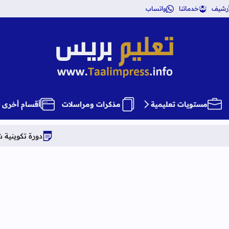
أرشيف
خدماتنا
واتساب
تعليم بريس TaalimPress
مستويات تعليمية
مذكرات ومراسلات
أقسام أخرى
دورة تكوينية شاملة في علوم ال