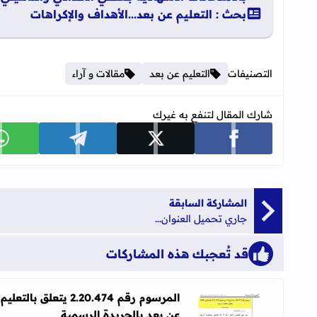
بحث : التعليم عن بعد...الأهداف والإكراهات
التصنيفات
التعليم عن بعد
مقالات و آراء
شارك المقال لتنفع به غيرك
شارك على facebook
شارك على x
شارك على telegram
ش
المشاركة السابقة
جاري تحميل العنوان...
قد تُعجبك هذه المشاركات
المرسوم رقم 2.20.474 يتعلق بالتعليم
عن بعد بالجريدة الرسمية