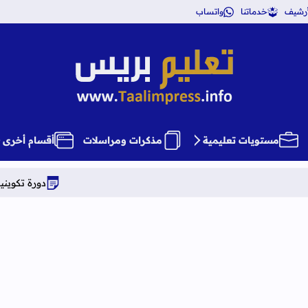
أرشيف
خدماتنا
واتساب
تعليم بريس TaalimPress
مستويات تعليمية
مذكرات ومراسلات
أقسام أخرى
دورة تكوينية شاملة في علوم 