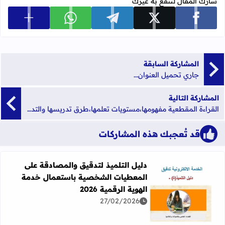
شارك المقال لتنفع به غيرك
عرض المزي
شارك على facebook
شارك على x
شارك على telegram
شارك على whatsapp
المشاركة السابقة
جاري تحميل العنوان...
المشاركة التالية
القراءة المقطعية مفهومها،مستويات تعلمها،طرق تدريسها والتدبير المنهجي للدروس
قد تُعجبك هذه المشاركات
دليل التلميذ لتدقيق والمصادقة على
المعطيات الشخصية باستعمال خدمة
الهوية الرقمية 2026
27/02/2026
اقرأ المزيد عن دليل التلميذ لتدقيق والمصادقة على المعطيات 