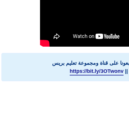
ابعونا على قناة ومجموعة تعليم بريس
||
https://bit.ly/3OTwonv