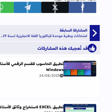
شارك على facebook
شارك على x
شارك على telegram
ش
المشاركة السابقة
امتحانات وطنية موحدة للباكلوريا اللغة الانجليزية لسنة 2019 الدورات العادية والإستدراكية
قد تُعجبك هذه المشاركات
تطبيق الحاسوب للقسم الرقمي للأستا
Windows
اقرأ المزيد عن تطبيق الحاسوب للقسم الرقمي للأستاذ indows
24/08/2025
تطبيق EXCEL لاستخراج وثائق الأستاذ