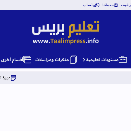
أرشيف
خدماتنا
واتساب
تعليم بريس TaalimPress
مستويات تعليمية
مذكرات ومراسلات
أقسام أخرى
دورة تكوينية شاملة في ع