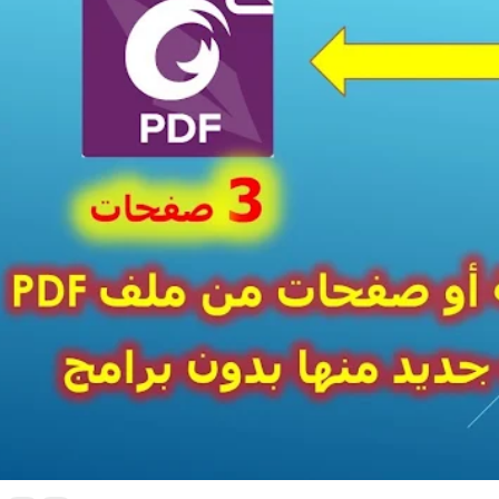
كيفية اقتطاع صفحة أو صفحات من ملفPDF كبير و انشاء ملف جديد منها بدون برامج