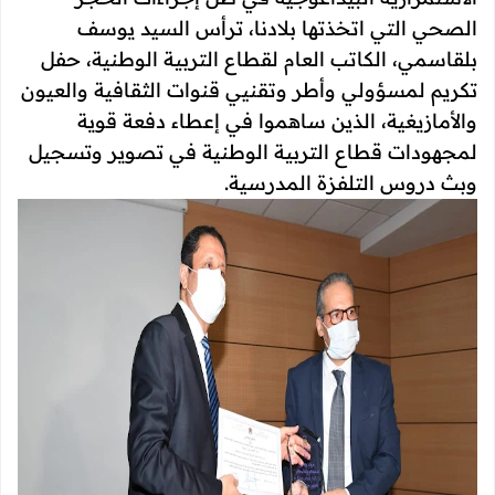
الصحي التي اتخذتها بلادنا، ترأس السيد يوسف
بلقاسمي، الكاتب العام لقطاع التربية الوطنية، حفل
تكريم لمسؤولي وأطر وتقنيي قنوات الثقافية والعيون
والأمازيغية، الذين ساهموا في إعطاء دفعة قوية
لمجهودات قطاع التربية الوطنية في تصوير وتسجيل
وبث دروس التلفزة المدرسية.