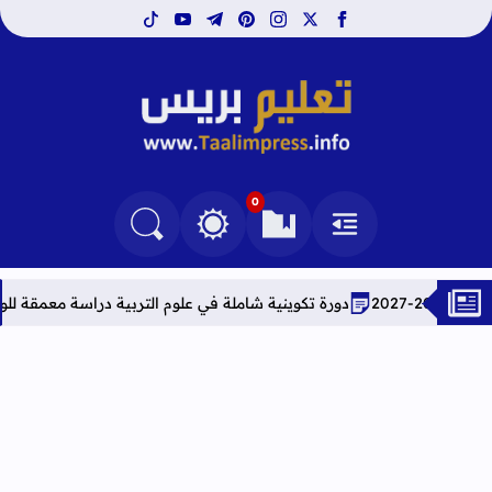
tiktok
youtube
telegram
pinterest
instagram
facebook
x
تعليم بريس TaalimPress
0
القائمة
العلامات المرجعية
البحث في المدونة
التغيير بين الوضع النهاري والداكن
دورة تكوينية شاملة في علوم التربية دراسة معمقة للوضعيات المهنية وفق